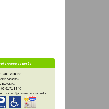
a
rdonnées et accès
rmacie Souillard
hemin Aussonne

00 BLAGNAC
 : 05 61 71 14 40
il :
contact@pharmacie-souillard.fr