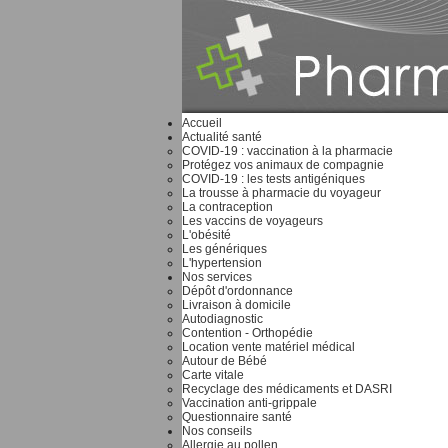
Accueil
Actualité santé
COVID-19 : vaccination à la pharmacie
Protégez vos animaux de compagnie
COVID-19 : les tests antigéniques
La trousse à pharmacie du voyageur
La contraception
Les vaccins de voyageurs
L'obésité
Les génériques
L'hypertension
Nos services
Dépôt d'ordonnance
Livraison à domicile
Autodiagnostic
Contention - Orthopédie
Location vente matériel médical
Autour de Bébé
Carte vitale
Recyclage des médicaments et DASRI
Vaccination anti-grippale
Questionnaire santé
Nos conseils
Allergie au pollen