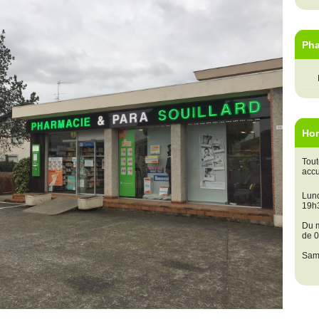
Pha
Hor
Tout
accue
Lund
19h
Du m
de 0
Sam